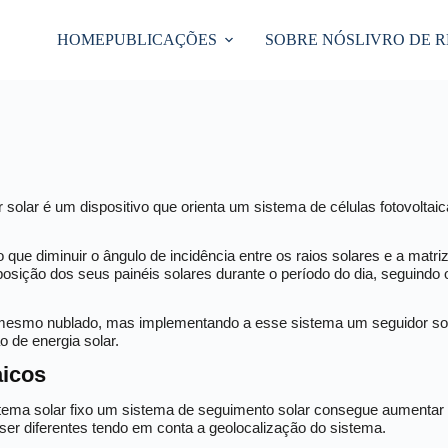
HOME
PUBLICAÇÕES
SOBRE NÓS
LIVRO DE 
olar é um dispositivo que orienta um sistema de células fotovoltaic
 que diminuir o ângulo de incidência entre os raios solares e a matri
 a posição dos seus painéis solares durante o período do dia, seguin
u mesmo nublado, mas implementando a esse sistema um seguidor so
 de energia solar.
aicos
ema solar fixo um sistema de seguimento solar consegue aumentar 
er diferentes tendo em conta a geolocalização do sistema.