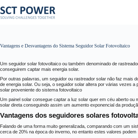
Pular
para
o
conteúdo
Vantagens e Desvantagens do Sistema Seguidor Solar Fotovoltaico
Um seguidor solar fotovoltaico ou também denominado de rastreador s
conseguirem captar mais energia solar.
Por outras palavras, um seguidor ou rastreador solar não faz mais do
de energia solar. Ou seja, o seguidor solar altera por várias vezes
solar proveniente do sistema fotovoltaico
Um painel solar consegue captar a luz solar quer em céu aberto o
solar direta conseguindo assim um aumento exponencial da produção
Vantagens dos seguidores solares fotovolt
Falando de uma forma muito generalizada, comparando com um sist
cerca de 20% na época do inverno, no entanto estes valores podem s