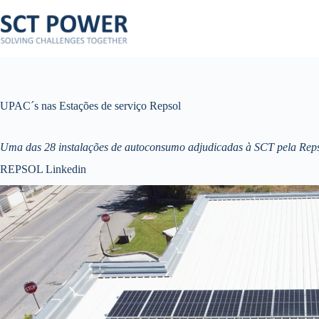
Pular
para
o
conteúdo
UPAC´s nas Estações de serviço Repsol
Uma das 28 instalações de autoconsumo adjudicadas à SCT pela Repsol 
REPSOL Linkedin