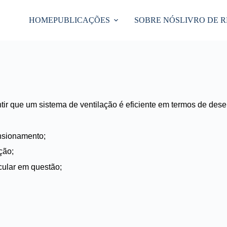
HOME
PUBLICAÇÕES
SOBRE NÓS
LIVRO DE 
antir que um sistema de ventilação é eficiente em termos de d
ensionamento;
ção;
cular em questão;