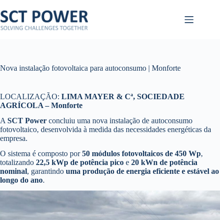
Pular
para
o
conteúdo
Nova instalação fotovoltaica para autoconsumo | Monforte
LOCALIZAÇÃO:
LIMA MAYER & Cª, SOCIEDADE
AGRÍCOLA – Monforte
A
SCT Power
concluiu uma nova instalação de autoconsumo
fotovoltaico, desenvolvida à medida das necessidades energéticas da
empresa.
O sistema é composto por
50 módulos fotovoltaicos de 450 Wp
,
totalizando
22,5 kWp de potência pico
e
20 kWn de potência
nominal
, garantindo
uma produção de energia eficiente e estável ao
longo do ano
.