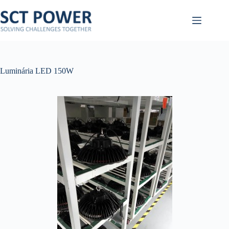
Pular
para
o
conteúdo
Luminária LED 150W