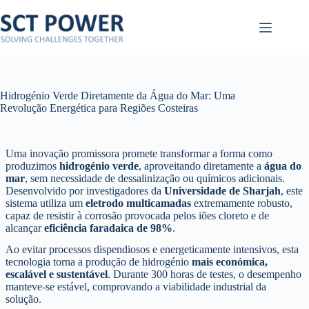
Pular
para
o
conteúdo
Hidrogénio Verde Diretamente da Água do Mar: Uma
Revolução Energética para Regiões Costeiras
Uma inovação promissora promete transformar a forma como
produzimos
hidrogénio verde
, aproveitando diretamente a
água do
mar
, sem necessidade de dessalinização ou químicos adicionais.
Desenvolvido por investigadores da
Universidade de Sharjah
, este
sistema utiliza um
eletrodo multicamadas
extremamente robusto,
capaz de resistir à corrosão provocada pelos iões cloreto e de
alcançar
eficiência faradaica de 98%
.
Ao evitar processos dispendiosos e energeticamente intensivos, esta
tecnologia torna a produção de hidrogénio
mais económica,
escalável e sustentável
. Durante 300 horas de testes, o desempenho
manteve-se estável, comprovando a viabilidade industrial da
solução.