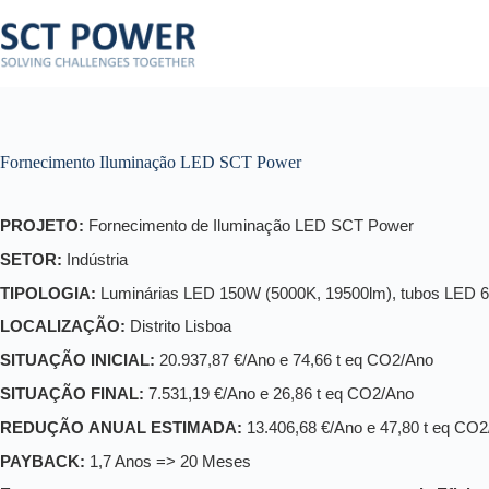
Pular
para
o
conteúdo
Fornecimento Iluminação LED SCT Power
PROJETO:
Fornecimento de Iluminação LED SCT Power
SETOR:
Indústria
TIPOLOGIA:
Luminárias LED 150W (5000K, 19500lm), tubos LED 6
LOCALIZAÇÃO:
Distrito Lisboa
SITUAÇÃO INICIAL:
20.937,87 €/Ano e 74,66 t eq CO2/Ano
SITUAÇÃO FINAL:
7.531,19 €/Ano e 26,86 t eq CO2/Ano
REDUÇÃO ANUAL ESTIMADA:
13.406,68 €/Ano e 47,80 t eq CO
PAYBACK:
1,7 Anos => 20 Meses