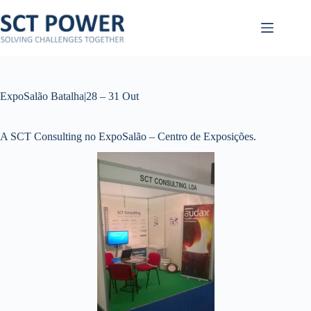
Pular
para
o
conteúdo
ExpoSalão Batalha|28 – 31 Out
A SCT Consulting no ExpoSalão – Centro de Exposições.